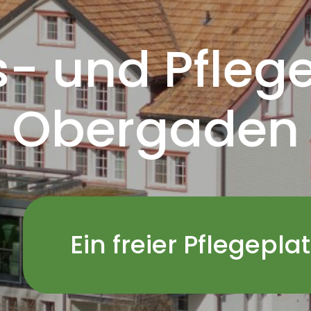
s- und Pfle
Obergaden
Ein freier Pflegepla