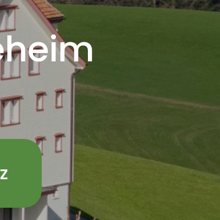
geheim
tz